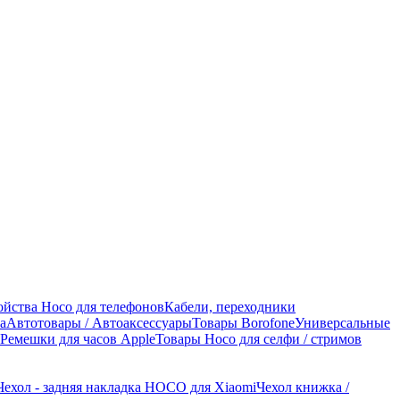
ойства Hoco для телефонов
Кабели, переходники
а
Автотовары / Автоаксессуары
Товары Borofone
Универсальные
Ремешки для часов Apple
Товары Hoco для селфи / стримов
Чехол - задняя накладка HOCO для Xiaomi
Чехол книжка /