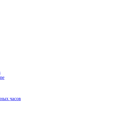
в
ne
мных часов