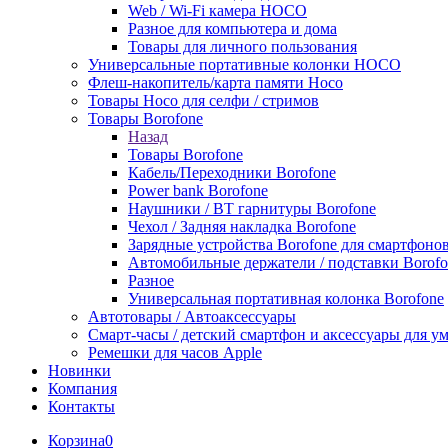
Web / Wi-Fi камера HOCO
Разное для компьютера и дома
Товары для личного пользования
Универсальные портативные колонки HOCO
Флеш-накопитель/карта памяти Hoco
Товары Hoco для селфи / стримов
Товары Borofone
Назад
Товары Borofone
Кабель/Переходники Borofone
Power bank Borofone
Наушники / BT гарнитуры Borofone
Чехол / Задняя накладка Borofone
Зарядные устройства Borofone для смартфоно
Автомобильные держатели / подставки Borofo
Разное
Универсальная портативная колонка Borofone
Автотовары / Автоаксессуары
Смарт-часы / детский смартфон и аксессуары для у
Ремешки для часов Apple
Новинки
Компания
Контакты
Корзина
0