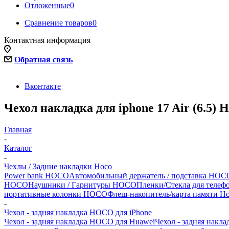
Отложенные
0
Сравнение товаров
0
Контактная информация
Обратная связь
Вконтакте
Чехол накладка для iphone 17 Air (6.5)
Главная
-
Каталог
-
Чехлы / Задние накладки Hoco
Power bank HOCO
Автомобильный держатель / подставка HOCO
HOCO
Наушники / Гарнитуры HOCO
Пленки/Стекла для теле
портативные колонки HOCO
Флеш-накопитель/карта памяти H
-
Чехол - задняя накладка HOCO для iPhone
Чехол - задняя накладка HOCO для Huawei
Чехол - задняя накл