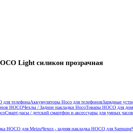
 HOCO Light силикон прозрачная
 для телефона
Аккумуляторы Hoco для телефонов
Зарядные устр
фонов HOCO
Чехлы / Задние накладки Hoco
Товары HOCO для дом
oco
Смарт-часы / детский смартфон и аксессуары для умных часов
адка HOCO для Meizu
Чехол - задняя накладка HOCO для Samsung