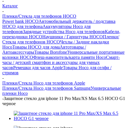
-
Каталог
-
Пленки/Стекла для телефонов HOCO
Power bank HOCO
Автомобильный держатель / подставка
HOCO для телефона
Аккумуляторы Hoco для
телефонов
Зарядные устройства Hoco для телефонов
Кабели,
переходники HOCO
Наушники / Гарнитуры HOCO
Пленки/
Стекла для телефонов HOCO
Чехлы / Задние накладки
Hoco
Товары HOCO для дома
Автотовары /
Автоаксессуары
Товары Borofone
Универсальные портативные
колонки HOCO
Флеш-накопитель/карта памяти Hoco
Смарт-
часы / детский смартфон и аксессуары для умных
часов
Ремешки для часов Apple
Товары Hoco для селфи /
стримов
-
Пленки/Стекла Hoco для телефонов Apple
Пленки/Стекла Hoco для телефонов Samsung
Универсальные
пленки Hoco
-
Защитное стекло для iphone 11 Pro Max/XS Max 6.5 HOCO G1
черное