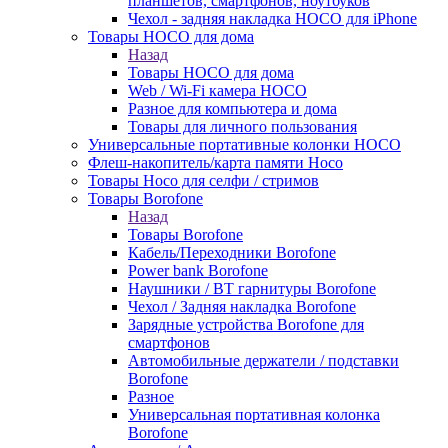
планшетов, смартфонов, ноутбуков
Чехол - задняя накладка HOCO для iPhone
Товары HOCO для дома
Назад
Товары HOCO для дома
Web / Wi-Fi камера HOCO
Разное для компьютера и дома
Товары для личного пользования
Универсальные портативные колонки HOCO
Флеш-накопитель/карта памяти Hoco
Товары Hoco для селфи / стримов
Товары Borofone
Назад
Товары Borofone
Кабель/Переходники Borofone
Power bank Borofone
Наушники / BT гарнитуры Borofone
Чехол / Задняя накладка Borofone
Зарядные устройства Borofone для
смартфонов
Автомобильные держатели / подставки
Borofone
Разное
Универсальная портативная колонка
Borofone