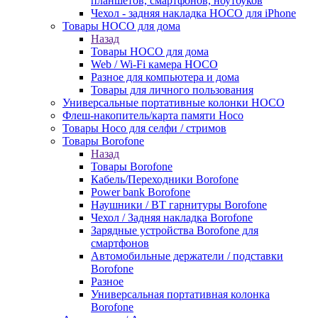
планшетов, смартфонов, ноутбуков
Чехол - задняя накладка HOCO для iPhone
Товары HOCO для дома
Назад
Товары HOCO для дома
Web / Wi-Fi камера HOCO
Разное для компьютера и дома
Товары для личного пользования
Универсальные портативные колонки HOCO
Флеш-накопитель/карта памяти Hoco
Товары Hoco для селфи / стримов
Товары Borofone
Назад
Товары Borofone
Кабель/Переходники Borofone
Power bank Borofone
Наушники / BT гарнитуры Borofone
Чехол / Задняя накладка Borofone
Зарядные устройства Borofone для
смартфонов
Автомобильные держатели / подставки
Borofone
Разное
Универсальная портативная колонка
Borofone