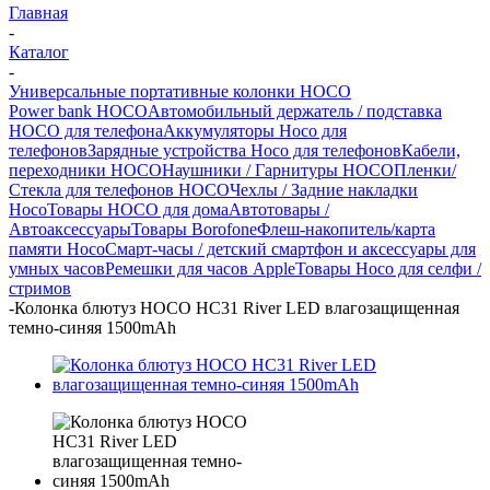
Главная
-
Каталог
-
Универсальные портативные колонки HOCO
Power bank HOCO
Автомобильный держатель / подставка
HOCO для телефона
Аккумуляторы Hoco для
телефонов
Зарядные устройства Hoco для телефонов
Кабели,
переходники HOCO
Наушники / Гарнитуры HOCO
Пленки/
Стекла для телефонов HOCO
Чехлы / Задние накладки
Hoco
Товары HOCO для дома
Автотовары /
Автоаксессуары
Товары Borofone
Флеш-накопитель/карта
памяти Hoco
Смарт-часы / детский смартфон и аксессуары для
умных часов
Ремешки для часов Apple
Товары Hoco для селфи /
стримов
-
Колонка блютуз HOCO HC31 River LED влагозащищенная
темно-синяя 1500mAh