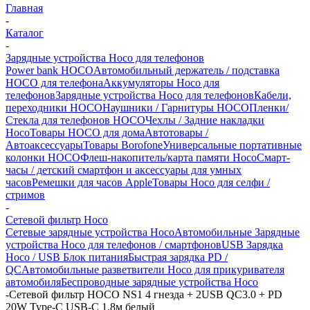
Главная
-
Каталог
-
Зарядные устройства Hoco для телефонов
Power bank HOCO
Автомобильный держатель / подставка
HOCO для телефона
Аккумуляторы Hoco для
телефонов
Зарядные устройства Hoco для телефонов
Кабели,
переходники HOCO
Наушники / Гарнитуры HOCO
Пленки/
Стекла для телефонов HOCO
Чехлы / Задние накладки
Hoco
Товары HOCO для дома
Автотовары /
Автоаксессуары
Товары Borofone
Универсальные портативные
колонки HOCO
Флеш-накопитель/карта памяти Hoco
Смарт-
часы / детский смартфон и аксессуары для умных
часов
Ремешки для часов Apple
Товары Hoco для селфи /
стримов
-
Сетевой фильтр Hoco
Сетевые зарядные устройства Hoco
Автомобильные Зарядные
устройства Hoco для телефонов / смартфонов
USB Зарядка
Hoco / USB Блок питания
Быстрая зарядка PD /
QC
Автомобильные разветвители Hoco для прикуривателя
автомобиля
Беспроводные зарядные устройства Hoco
-
Сетевой фильтр HOCO NS1 4 гнезда + 2USB QC3.0 + PD
20W Type-C USB-C 1.8м белый