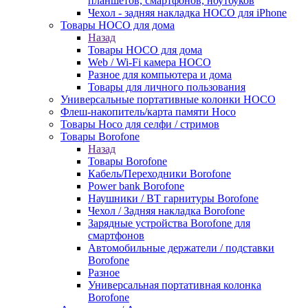
планшетов, смартфонов, ноутбуков
Чехол - задняя накладка HOCO для iPhone
Товары HOCO для дома
Назад
Товары HOCO для дома
Web / Wi-Fi камера HOCO
Разное для компьютера и дома
Товары для личного пользования
Универсальные портативные колонки HOCO
Флеш-накопитель/карта памяти Hoco
Товары Hoco для селфи / стримов
Товары Borofone
Назад
Товары Borofone
Кабель/Переходники Borofone
Power bank Borofone
Наушники / BT гарнитуры Borofone
Чехол / Задняя накладка Borofone
Зарядные устройства Borofone для
смартфонов
Автомобильные держатели / подставки
Borofone
Разное
Универсальная портативная колонка
Borofone