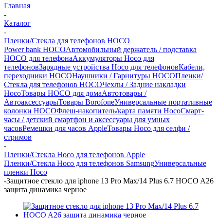
Главная
-
Каталог
-
Пленки/Стекла для телефонов HOCO
Power bank HOCO
Автомобильный держатель / подставка
HOCO для телефона
Аккумуляторы Hoco для
телефонов
Зарядные устройства Hoco для телефонов
Кабели,
переходники HOCO
Наушники / Гарнитуры HOCO
Пленки/
Стекла для телефонов HOCO
Чехлы / Задние накладки
Hoco
Товары HOCO для дома
Автотовары /
Автоаксессуары
Товары Borofone
Универсальные портативные
колонки HOCO
Флеш-накопитель/карта памяти Hoco
Смарт-
часы / детский смартфон и аксессуары для умных
часов
Ремешки для часов Apple
Товары Hoco для селфи /
стримов
-
Пленки/Стекла Hoco для телефонов Apple
Пленки/Стекла Hoco для телефонов Samsung
Универсальные
пленки Hoco
-
Защитное стекло для iphone 13 Pro Max/14 Plus 6.7 HOCO A26
защита динамика черное