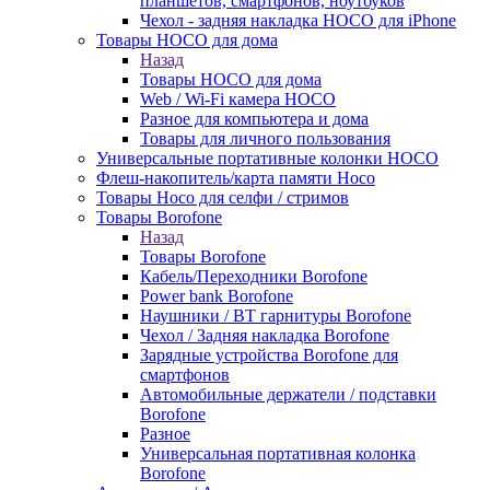
планшетов, смартфонов, ноутбуков
Чехол - задняя накладка HOCO для iPhone
Товары HOCO для дома
Назад
Товары HOCO для дома
Web / Wi-Fi камера HOCO
Разное для компьютера и дома
Товары для личного пользования
Универсальные портативные колонки HOCO
Флеш-накопитель/карта памяти Hoco
Товары Hoco для селфи / стримов
Товары Borofone
Назад
Товары Borofone
Кабель/Переходники Borofone
Power bank Borofone
Наушники / BT гарнитуры Borofone
Чехол / Задняя накладка Borofone
Зарядные устройства Borofone для
смартфонов
Автомобильные держатели / подставки
Borofone
Разное
Универсальная портативная колонка
Borofone