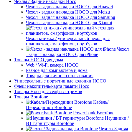
Чехлы / Задние накладки Hoco
Чехол - задняя накладка HOCO для Huawei
Чехол - задняя накладка HOCO для Meizu
Чехол - задняя накладка HOCO для Samsung
Чехол - задняя накладка HOCO для Xiaomi
Чехол книжка / универсальный чехол для
планшетов, смартфонов, ноутбуков
Чехол
- задняя накладка HOCO для iPhone
Товары HOCO для дома
Web / Wi-Fi камера HOCO
Разное для компьютера и дома
Товары для личного пользования
Универсальные портативные колонки HOCO
Флеш-накопитель/карта памяти Hoco
Товары Hoco для селфи / стримов
Товары Borofone
Кабель/
Переходники Borofone
Power bank Borofone
Наушники /
BT гарнитуры Borofone
Чехол / Задняя