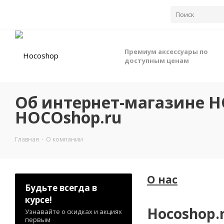
Телефон:
8 (900) 355-35-50
Премиум аксессуары по
доступным ценам
Об интернет-магазине H
HOCOshop.ru
Главная
-
О компании
О нас
Будьте всегда в
курсе!
Hocoshop.
Узнавайте о скидках и акциях
первым