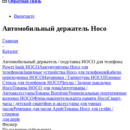
Обратная связь
Вконтакте
Автомобильный держатель Hoco
Главная
-
Каталог
-
Автомобильный держатель / подставка HOCO для телефона
Power bank HOCO
Аккумуляторы Hoco для
телефонов
Зарядные устройства Hoco для телефонов
Кабели,
переходники HOCO
Наушники / Гарнитуры HOCO
Пленки/
Стекла для телефонов HOCO
Чехлы / Задние накладки
Hoco
Товары HOCO для дома
Автотовары /
Автоаксессуары
Товары Borofone
Универсальные портативные
колонки HOCO
Флеш-накопитель/карта памяти Hoco
Смарт-
часы / детский смартфон и аксессуары для умных
часов
Ремешки для часов Apple
Товары Hoco для селфи /
стримов
для apple
Фильтр
По наличию (убывание)