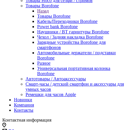
Товары Hoco для селфи / стримов
Товары Borofone
Назад
Товары Borofone
Кабель/Переходники Borofone
Power bank Borofone
Наушники / BT гарнитуры Borofone
Чехол / Задняя накладка Borofone
Зарядные устройства Borofone для
смартфонов
Автомобильные держатели / подставки
Borofone
Разное
Универсальная портативная колонка
Borofone
Автотовары / Автоаксессуары
Смарт-часы / детский смартфон и аксессуары для
умных часов
Ремешки для часов Apple
Новинки
Компания
Контакты
Контактная информация