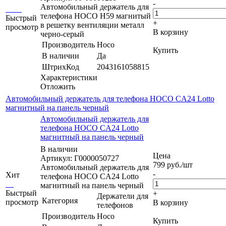
-
Автомобильный держатель для
телефона HOCO H59 магнитый
Быстрый
+
в решетку вентиляции металл
просмотр
В корзину
черно-серый
Производитель
Hoco
Купить
В наличии
Да
ШтрихКод
2043161058815
Характеристики
Отложить
Автомобильный держатель для телефона HOCO CA24 Lotto
магнитный на панель черный
Автомобильный держатель для
телефона HOCO CA24 Lotto
магнитный на панель черный
В наличии
Цена
Артикул: Г0000050727
799
руб.
/шт
Автомобильный держатель для
-
Хит
телефона HOCO CA24 Lotto
магнитный на панель черный
Быстрый
+
Держатели для
Категория
просмотр
В корзину
телефонов
Производитель
Hoco
Купить