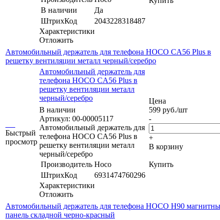
Купить
В наличии
Да
ШтрихКод
2043228318487
Характеристики
Отложить
Автомобильный держатель для телефона HOCO CA56 Plus в
решетку вентиляции металл черный/серебро
Автомобильный держатель для
телефона HOCO CA56 Plus в
решетку вентиляции металл
черный/серебро
Цена
В наличии
599
руб.
/шт
Артикул: 00-00005117
-
Автомобильный держатель для
Быстрый
телефона HOCO CA56 Plus в
+
просмотр
решетку вентиляции металл
В корзину
черный/серебро
Производитель
Hoco
Купить
ШтрихКод
6931474760296
Характеристики
Отложить
Автомобильный держатель для телефона HOCO H90 магнитны
панель складной черно-красный