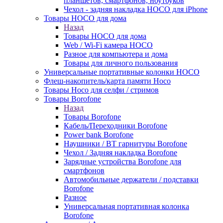
планшетов, смартфонов, ноутбуков
Чехол - задняя накладка HOCO для iPhone
Товары HOCO для дома
Назад
Товары HOCO для дома
Web / Wi-Fi камера HOCO
Разное для компьютера и дома
Товары для личного пользования
Универсальные портативные колонки HOCO
Флеш-накопитель/карта памяти Hoco
Товары Hoco для селфи / стримов
Товары Borofone
Назад
Товары Borofone
Кабель/Переходники Borofone
Power bank Borofone
Наушники / BT гарнитуры Borofone
Чехол / Задняя накладка Borofone
Зарядные устройства Borofone для
смартфонов
Автомобильные держатели / подставки
Borofone
Разное
Универсальная портативная колонка
Borofone