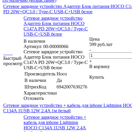
По наличию (возрастание)
Сетевое зарядное устройство Адаптер Блок питания HOCO C
PD 20W+QC3.0 / Type-C USB-C+USB белое
Сетевое зарядное устройство
Адаптер Блок питания HOCO
C147A PD 20W+QC3.0 / Type-C
USB-C+USB белое
Цена
В наличии
599
руб.
/шт
Артикул: 00-00000066
-
Сетевое зарядное устройство
Адаптер Блок питания HOCO
Быстрый
+
C147A PD 20W+QC3.0 / Type-C
просмотр
В корзину
USB-C+USB белое
Производитель
Hoco
Купить
В наличии
Да
ШтрихКод
6942007630276
Характеристики
Отложить
Сетевое зарядное устройство + кабель для iphone Lightning H
C134A 1USB 12W 2.4A 1м белый
Сетевое зарядное устройство +
кабель для iphone Lightning
HOCO C134A 1USB 12W 2.4A