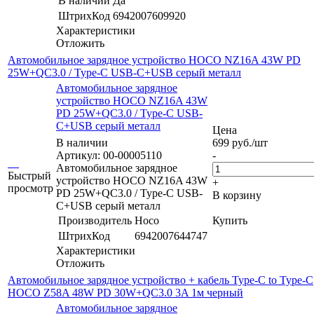
В наличии
Да
ШтрихКод
6942007609920
Характеристики
Отложить
Автомобильное зарядное устройство HOCO NZ16A 43W PD
25W+QC3.0 / Type-C USB-C+USB серый металл
Автомобильное зарядное
устройство HOCO NZ16A 43W
PD 25W+QC3.0 / Type-C USB-
C+USB серый металл
Цена
В наличии
699
руб.
/шт
Артикул: 00-00005110
-
Автомобильное зарядное
Быстрый
устройство HOCO NZ16A 43W
+
просмотр
PD 25W+QC3.0 / Type-C USB-
В корзину
C+USB серый металл
Производитель
Hoco
Купить
ШтрихКод
6942007644747
Характеристики
Отложить
Автомобильное зарядное устройство + кабель Type-C to Type-C
HOCO Z58A 48W PD 30W+QC3.0 3A 1м черный
Автомобильное зарядное