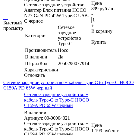
Цена
Сетевое зарядное устройство
899
руб.
/шт
Адаптер Блок питания HOCO
-
N77 GaN PD 45W Type-C USB-
C черное
Быстрый
+
Сетевое
просмотр
В корзину
зарядное
Категория
устройство
Купить
Type-C
Производитель
Hoco
В наличии
Да
ШтрихКод
2050290077914
Характеристики
Отложить
Сетевое зарядное устройство + кабель Type-C to Type-C HOCO
C159A PD 65W черный
Сетевое зарядное устройство +
кабель Type-C to Type-C HOCO
C159A PD 65W черный
В наличии
Артикул: 00-00004021
Сетевое зарядное устройство +
Цена
кабель Type-C to Type-C HOCO
1 199
руб.
/шт
C159A PD 65W черный