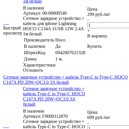
1м белый
В наличии
Цена
Артикул: 00-00000540
299
руб.
/шт
Сетевое зарядное устройство +
-
кабель для iphone Lightning
Быстрый
HOCO C134A 1USB 12W 2.4A
+
просмотр
1м белый
В корзину
Производитель
Hoco
В наличии
Да
Купить
ШтрихКод
6942007621328
Длина
1 м.
Характеристики
Отложить
Сетевое зарядное устройство + кабель Type-C to Type-C HOCO
C147A PD 20W+QC3.0 3A белый
Сетевое зарядное устройство +
кабель Type-C to Type-C HOCO
C147A PD 20W+QC3.0 3A
белый
В наличии
Цена
Артикул: Г0000112870
699
руб.
/шт
Сетевое зарядное устройство +
-
кабель Type-C to Type-C HOCO