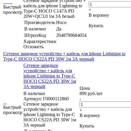
Сетевое зарядное устройство +
кабель для iphone Lightning to
Быстрый
+
Type-C HOCO C147A PD
просмотр
В корзину
20W+QC3.0 1м 3A белый
Производитель
Hoco
Купить
В наличии
Да
ШтрихКод
2048799684054
Характеристики
Отложить
Сетевое зарядное устройство + кабель для iphone Lightning to
Type-C HOCO CS22A PD 30W 1м 3A черный
Сетевое зарядное
устройство + кабель для
iphone Lightning to Type-C
HOCO CS22A PD 30W 1м
3A черный
Цена
В наличии
899
руб.
/шт
Артикул: Г0000112860
-
Сетевое зарядное
Быстрый
устройство + кабель для
+
просмотр
iphone Lightning to Type-C
В корзину
HOCO CS22A PD 30W 1м
3A черный
Купить