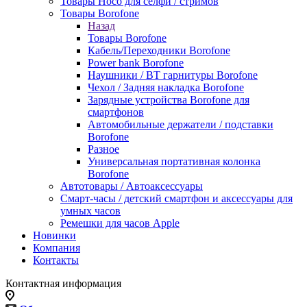
Товары Hoco для селфи / стримов
Товары Borofone
Назад
Товары Borofone
Кабель/Переходники Borofone
Power bank Borofone
Наушники / BT гарнитуры Borofone
Чехол / Задняя накладка Borofone
Зарядные устройства Borofone для
смартфонов
Автомобильные держатели / подставки
Borofone
Разное
Универсальная портативная колонка
Borofone
Автотовары / Автоаксессуары
Смарт-часы / детский смартфон и аксессуары для
умных часов
Ремешки для часов Apple
Новинки
Компания
Контакты
Контактная информация