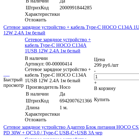
В наличии
Да
ШтрихКод
2000991844285
Характеристики
Отложить
Сетевое зарядное устройство + кабель Type-C HOCO C134A 1
12W 2.4A 1м белый
Сетевое зарядное устройство +
кабель Type-C HOCO C134A
1USB 12W 2.4A 1м белый
В наличии
Цена
Артикул: 00-00000414
299
руб.
/шт
Сетевое зарядное устройство +
-
кабель Type-C HOCO C134A
Быстрый
1USB 12W 2.4A 1м белый
+
просмотр
Производитель
Hoco
В корзину
В наличии
Да
Купить
ШтрихКод
6942007621366
Длина
1 м.
Характеристики
Отложить
Сетевое зарядное устройство Адаптер Блок питания HOCO C
PD 30W + QC3.0 / Type-C USB-C+USB 3A чер