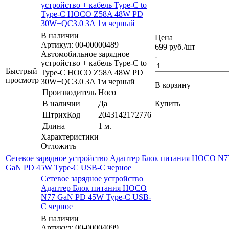
устройство + кабель Type-C to
Type-C HOCO Z58A 48W PD
30W+QC3.0 3A 1м черный
В наличии
Цена
Артикул: 00-00000489
699
руб.
/шт
Автомобильное зарядное
-
устройство + кабель Type-C to
Быстрый
Type-C HOCO Z58A 48W PD
+
просмотр
30W+QC3.0 3A 1м черный
В корзину
Производитель
Hoco
В наличии
Да
Купить
ШтрихКод
2043142172776
Длина
1 м.
Характеристики
Отложить
Сетевое зарядное устройство Адаптер Блок питания HOCO N7
GaN PD 45W Type-C USB-C черное
Сетевое зарядное устройство
Адаптер Блок питания HOCO
N77 GaN PD 45W Type-C USB-
C черное
В наличии
Артикул: 00-00004099