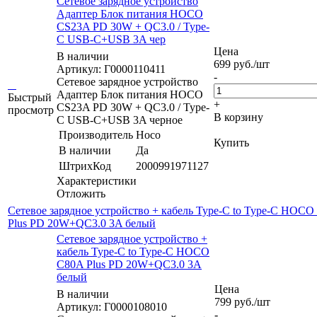
Сетевое зарядное устройство
Адаптер Блок питания HOCO
CS23A PD 30W + QC3.0 / Type-
C USB-C+USB 3A чер
Цена
В наличии
699
руб.
/шт
Артикул: Г0000110411
-
Сетевое зарядное устройство
Адаптер Блок питания HOCO
Быстрый
+
CS23A PD 30W + QC3.0 / Type-
просмотр
В корзину
C USB-C+USB 3A черное
Производитель
Hoco
Купить
В наличии
Да
ШтрихКод
2000991971127
Характеристики
Отложить
Сетевое зарядное устройство + кабель Type-C to Type-C HOC
Plus PD 20W+QC3.0 3A белый
Сетевое зарядное устройство +
кабель Type-C to Type-C HOCO
C80A Plus PD 20W+QC3.0 3A
белый
Цена
В наличии
799
руб.
/шт
Артикул: Г0000108010
-