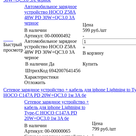
Автомобильное зарядное
устройство HOCO Z58A
48W PD 30W+QC3.0 3A
черное
Цена
В наличии
599
руб.
/шт
Артикул: 00-00000492
-
Автомобильное зарядное
Быстрый
устройство HOCO Z58A
+
просмотр
48W PD 30W+QC3.0 3A
В корзину
черное
В наличии
Да
Купить
ШтрихКод
6942007641456
Характеристики
Отложить
Сетевое зарядное устройство + кабель для iphone Lightning to T
HOCO C147A PD 20W+QC3.0 1м 3A бе
Сетевое зарядное устройство +
кабель для iphone Lightning to
Type-C HOCO C147A PD
20W+QC3.0 1м 3A бе
Цена
В наличии
799
руб.
/шт
Артикул: 00-00000065
-