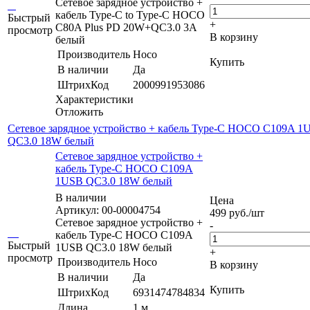
Сетевое зарядное устройство +
кабель Type-C to Type-C HOCO
Быстрый
+
C80A Plus PD 20W+QC3.0 3A
просмотр
В корзину
белый
Производитель
Hoco
Купить
В наличии
Да
ШтрихКод
2000991953086
Характеристики
Отложить
Сетевое зарядное устройство + кабель Type-C HOCO C109A 1
QC3.0 18W белый
Сетевое зарядное устройство +
кабель Type-C HOCO C109A
1USB QC3.0 18W белый
В наличии
Цена
Артикул: 00-00004754
499
руб.
/шт
Сетевое зарядное устройство +
-
кабель Type-C HOCO C109A
Быстрый
1USB QC3.0 18W белый
+
просмотр
Производитель
Hoco
В корзину
В наличии
Да
Купить
ШтрихКод
6931474784834
Длина
1 м.