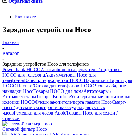
Обратная связь
Вконтакте
Зарядные устройства Hoco
Главная
-
Каталог
-
Зарядные устройства Hoco для телефонов
Power bank HOCO
Автомобильный держатель / подставка
HOCO для телефона
Аккумуляторы Hoco для
телефонов
Кабели, переходники HOCO
Наушники / Гарнитуры
HOCO
Пленки/Стекла для телефонов HOCO
Чехлы / Задние
накладки Hoco
Товары HOCO для дома
Автотовары /
Автоаксессуары
Товары Borofone
Универсальные портативные
колонки HOCO
Флеш-накопитель/карта памяти Hoco
Смарт-
часы / детский смартфон и аксессуары для умных
часов
Ремешки для часов Apple
Товары Hoco для селфи /
стримов
Сетевой фильтр Hoco