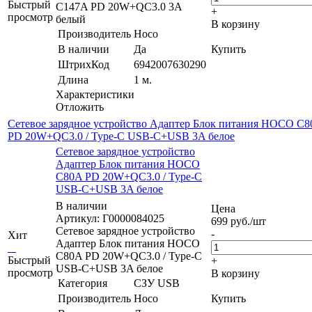
Быстрый
C147A PD 20W+QC3.0 3A
+
просмотр
белый
В корзину
Производитель
Hoco
В наличии
Да
Купить
ШтрихКод
6942007630290
Длина
1 м.
Характеристики
Отложить
Сетевое зарядное устройство Адаптер Блок питания HOCO C
PD 20W+QC3.0 / Type-C USB-C+USB 3A белое
Сетевое зарядное устройство
Адаптер Блок питания HOCO
C80A PD 20W+QC3.0 / Type-C
USB-C+USB 3A белое
В наличии
Цена
Артикул: Г0000084025
699
руб.
/шт
Сетевое зарядное устройство
-
Хит
Адаптер Блок питания HOCO
C80A PD 20W+QC3.0 / Type-C
Быстрый
+
USB-C+USB 3A белое
просмотр
В корзину
Категория
СЗУ USB
Производитель
Hoco
Купить