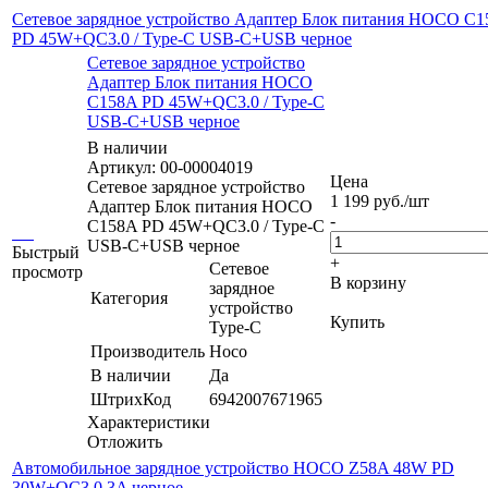
Сетевое зарядное устройство Адаптер Блок питания HOCO C
PD 45W+QC3.0 / Type-C USB-C+USB черное
Сетевое зарядное устройство
Адаптер Блок питания HOCO
C158A PD 45W+QC3.0 / Type-C
USB-C+USB черное
В наличии
Артикул: 00-00004019
Цена
Сетевое зарядное устройство
1 199
руб.
/шт
Адаптер Блок питания HOCO
-
C158A PD 45W+QC3.0 / Type-C
USB-C+USB черное
Быстрый
+
Сетевое
просмотр
В корзину
зарядное
Категория
устройство
Купить
Type-C
Производитель
Hoco
В наличии
Да
ШтрихКод
6942007671965
Характеристики
Отложить
Автомобильное зарядное устройство HOCO Z58A 48W PD
30W+QC3.0 3A черное