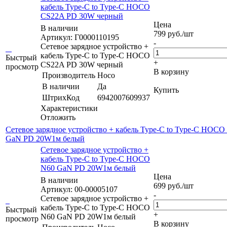
кабель Type-C to Type-C HOCO
CS22A PD 30W черный
Цена
В наличии
799
руб.
/шт
Артикул: Г0000110195
-
Сетевое зарядное устройство +
кабель Type-C to Type-C HOCO
Быстрый
+
CS22A PD 30W черный
просмотр
В корзину
Производитель
Hoco
В наличии
Да
Купить
ШтрихКод
6942007609937
Характеристики
Отложить
Сетевое зарядное устройство + кабель Type-C to Type-C HOCO
GaN PD 20W1м белый
Сетевое зарядное устройство +
кабель Type-C to Type-C HOCO
N60 GaN PD 20W1м белый
Цена
В наличии
699
руб.
/шт
Артикул: 00-00005107
-
Сетевое зарядное устройство +
кабель Type-C to Type-C HOCO
Быстрый
+
N60 GaN PD 20W1м белый
просмотр
В корзину