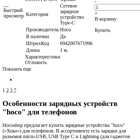
-
Сетевое
Быстрый
зарядное
+
Категория
просмотр
устройство
В корзину
Type-C
Производитель
Hoco
Купить
В наличии
Да
ШтрихКод
6942007671996
Длина
1 м.
Характеристики
Отложить
Показать еще
1
2
3
7
Особенности зарядных устройств
"hoco" для телефонов
Hocoshop предлагает купить зарядные устройства "hoco"
(«Хоко») для телефонов. В ассортименте есть зарядки для
разъемов micro-USB, USB Type C и Lightning (для гаджетов