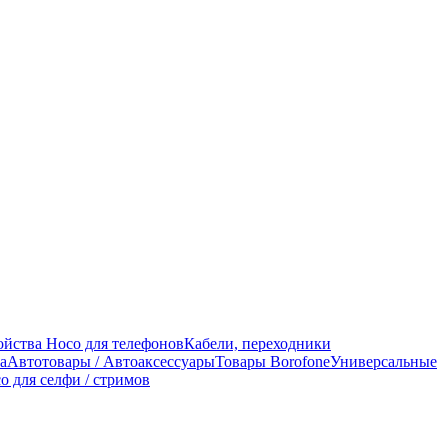
ойства Hoco для телефонов
Кабели, переходники
а
Автотовары / Автоаксессуары
Товары Borofone
Универсальные
o для селфи / стримов