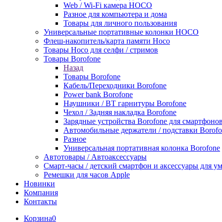
Web / Wi-Fi камера HOCO
Разное для компьютера и дома
Товары для личного пользования
Универсальные портативные колонки HOCO
Флеш-накопитель/карта памяти Hoco
Товары Hoco для селфи / стримов
Товары Borofone
Назад
Товары Borofone
Кабель/Переходники Borofone
Power bank Borofone
Наушники / BT гарнитуры Borofone
Чехол / Задняя накладка Borofone
Зарядные устройства Borofone для смартфоно
Автомобильные держатели / подставки Borofo
Разное
Универсальная портативная колонка Borofone
Автотовары / Автоаксессуары
Смарт-часы / детский смартфон и аксессуары для у
Ремешки для часов Apple
Новинки
Компания
Контакты
Корзина
0