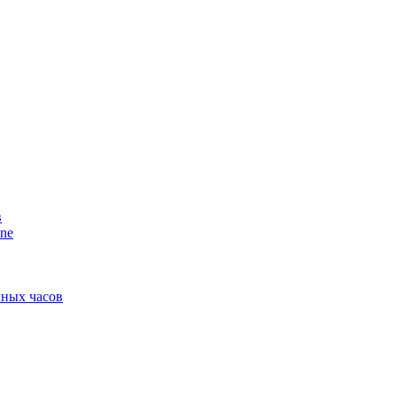
в
ne
мных часов