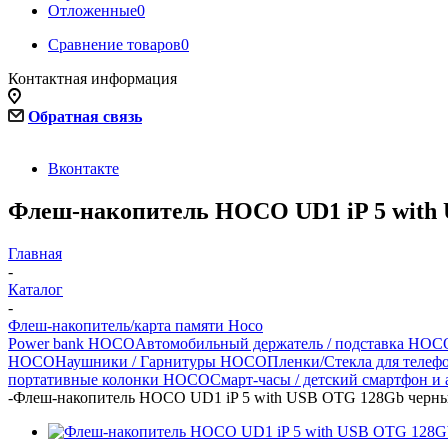
Отложенные
0
Сравнение товаров
0
Контактная информация
Обратная связь
Вконтакте
Флеш-накопитель HOCO UD1 iP 5 with
Главная
-
Каталог
-
Флеш-накопитель/карта памяти Hoco
Power bank HOCO
Автомобильный держатель / подставка HOCO
HOCO
Наушники / Гарнитуры HOCO
Пленки/Стекла для теле
портативные колонки HOCO
Смарт-часы / детский смартфон и 
-
Флеш-накопитель HOCO UD1 iP 5 with USB OTG 128Gb черн