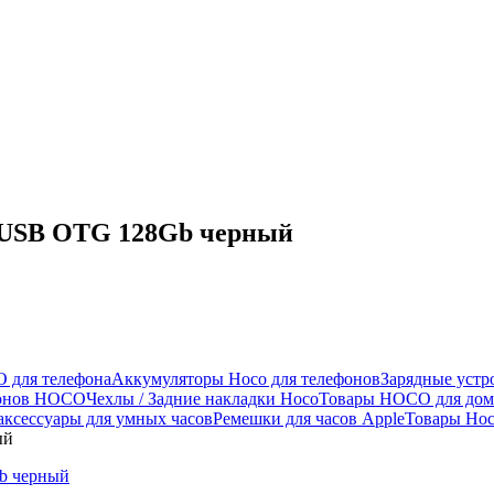
 USB OTG 128Gb черный
 для телефона
Аккумуляторы Hoco для телефонов
Зарядные устр
фонов HOCO
Чехлы / Задние накладки Hoco
Товары HOCO для дом
аксессуары для умных часов
Ремешки для часов Apple
Товары Hoc
ый