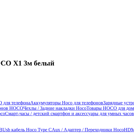
HOCO X1 3м белый
 для телефона
Аккумуляторы Hoco для телефонов
Зарядные устр
фонов HOCO
Чехлы / Задние накладки Hoco
Товары HOCO для дом
oco
Смарт-часы / детский смартфон и аксессуары для умных часов
SB
Usb кабель Hoco Type C
Aux / Адаптер / Переходники Hoco
HDMI