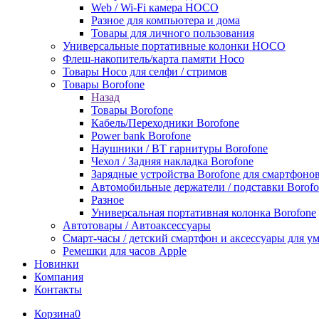
Web / Wi-Fi камера HOCO
Разное для компьютера и дома
Товары для личного пользования
Универсальные портативные колонки HOCO
Флеш-накопитель/карта памяти Hoco
Товары Hoco для селфи / стримов
Товары Borofone
Назад
Товары Borofone
Кабель/Переходники Borofone
Power bank Borofone
Наушники / BT гарнитуры Borofone
Чехол / Задняя накладка Borofone
Зарядные устройства Borofone для смартфоно
Автомобильные держатели / подставки Borofo
Разное
Универсальная портативная колонка Borofone
Автотовары / Автоаксессуары
Смарт-часы / детский смартфон и аксессуары для у
Ремешки для часов Apple
Новинки
Компания
Контакты
Корзина
0