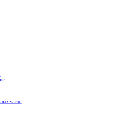
в
ne
мных часов