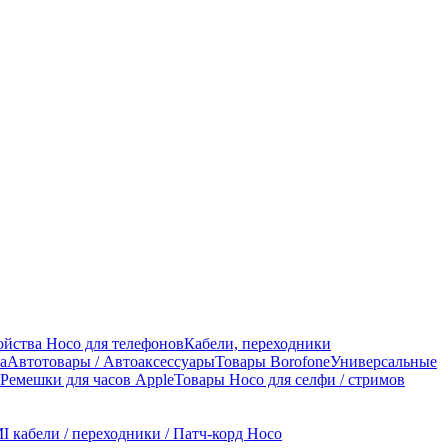
ойства Hoco для телефонов
Кабели, переходники
а
Автотовары / Автоаксессуары
Товары Borofone
Универсальные
Ремешки для часов Apple
Товары Hoco для селфи / стримов
 кабели / переходники / Патч-корд Hoco