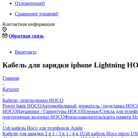
Отложенные
0
Сравнение товаров
0
Контактная информация
Обратная связь
Вконтакте
Кабель для зарядки iphone Lightning 
Главная
-
Каталог
-
Кабели, переходники HOCO
Power bank HOCO
Автомобильный держатель / подставка HOCO
HOCO
Наушники / Гарнитуры HOCO
Пленки/Стекла для теле
портативные колонки HOCO
Флеш-накопитель/карта памяти H
-
Usb кабель Hoco для телефонов Apple
Кабели для зарядки 2 в 1 / 3 в 1 / 4 в 1
Usb кабель Hoco micro U