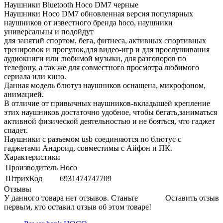
Наушники Bluetooth Hoco DM7 черные
Наушники Hoco DM7 обновленная версия популярных
наушников от известного бренда hoco, наушники
универсальны и подойдут
для занятий спортом, бега, фитнеса, активных спортивных
тренировок и прогулок,для видео-игр и для прослушивания
аудиокниги или любимой музыки, для разговоров по
телефону, а так же для совместного просмотра любимого
сериала или кино.
Данная модель блютуз наушников оснащена, микрофоном,
анимацией.
В отличие от привычных наушников-вкладышей крепление
этих наушников достаточно удобное, чтобы бегать,заниматься
активной физической деятельностью и не бояться, что гаджет
спадет.
Наушники с разъемом usb соединяются по блютус с
гаджетами Андроид, совместимы с Айфон и ПК.
Характеристики
Производитель
Hoco
ШтрихКод
6931474747709
Отзывы
У данного товара нет отзывов. Станьте
Оставить отзыв
первым, кто оставил отзыв об этом товаре!