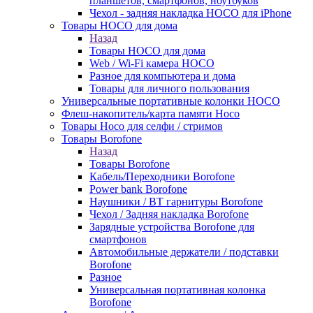
планшетов, смартфонов, ноутбуков
Чехол - задняя накладка HOCO для iPhone
Товары HOCO для дома
Назад
Товары HOCO для дома
Web / Wi-Fi камера HOCO
Разное для компьютера и дома
Товары для личного пользования
Универсальные портативные колонки HOCO
Флеш-накопитель/карта памяти Hoco
Товары Hoco для селфи / стримов
Товары Borofone
Назад
Товары Borofone
Кабель/Переходники Borofone
Power bank Borofone
Наушники / BT гарнитуры Borofone
Чехол / Задняя накладка Borofone
Зарядные устройства Borofone для
смартфонов
Автомобильные держатели / подставки
Borofone
Разное
Универсальная портативная колонка
Borofone