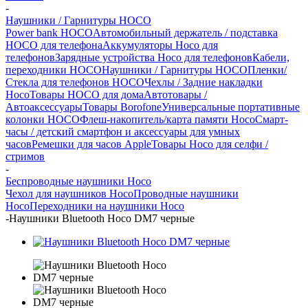
-
Наушники / Гарнитуры HOCO
Power bank HOCO
Автомобильный держатель / подставка
HOCO для телефона
Аккумуляторы Hoco для
телефонов
Зарядные устройства Hoco для телефонов
Кабели,
переходники HOCO
Наушники / Гарнитуры HOCO
Пленки/
Стекла для телефонов HOCO
Чехлы / Задние накладки
Hoco
Товары HOCO для дома
Автотовары /
Автоаксессуары
Товары Borofone
Универсальные портативные
колонки HOCO
Флеш-накопитель/карта памяти Hoco
Смарт-
часы / детский смартфон и аксессуары для умных
часов
Ремешки для часов Apple
Товары Hoco для селфи /
стримов
-
Беспроводные наушники Hoco
Чехол для наушников Hoco
Проводные наушники
Hoco
Переходники на наушники Hoco
-
Наушники Bluetooth Hoco DM7 черные