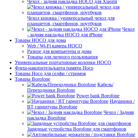
Чехол - задняя накладка HOCO для Xiaomi
Чехол книжка / универсальный чехол для
планшетов, смартфонов, ноутбуков
Чехол
- задняя накладка HOCO для iPhone
Товары HOCO для дома
Web / Wi-Fi камера HOCO
Разное для компьютера и дома
Товары для личного пользования
Универсальные портативные колонки HOCO
Флеш-накопитель/карта памяти Hoco
Товары Hoco для селфи / стримов
Товары Borofone
Кабель/
Переходники Borofone
Power bank Borofone
Наушники /
BT гарнитуры Borofone
Чехол / Задняя
накладка Borofone
Зарядные устройства Borofone для смартфонов