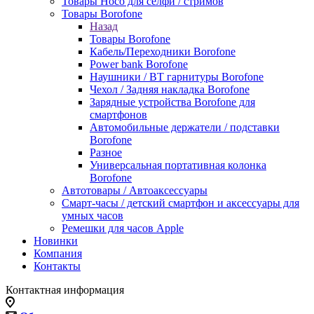
Товары Hoco для селфи / стримов
Товары Borofone
Назад
Товары Borofone
Кабель/Переходники Borofone
Power bank Borofone
Наушники / BT гарнитуры Borofone
Чехол / Задняя накладка Borofone
Зарядные устройства Borofone для
смартфонов
Автомобильные держатели / подставки
Borofone
Разное
Универсальная портативная колонка
Borofone
Автотовары / Автоаксессуары
Смарт-часы / детский смартфон и аксессуары для
умных часов
Ремешки для часов Apple
Новинки
Компания
Контакты
Контактная информация