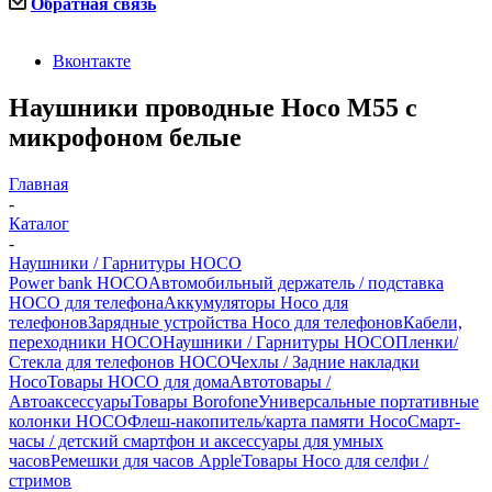
Обратная связь
Вконтакте
Наушники проводные Hoco M55 с
микрофоном белые
Главная
-
Каталог
-
Наушники / Гарнитуры HOCO
Power bank HOCO
Автомобильный держатель / подставка
HOCO для телефона
Аккумуляторы Hoco для
телефонов
Зарядные устройства Hoco для телефонов
Кабели,
переходники HOCO
Наушники / Гарнитуры HOCO
Пленки/
Стекла для телефонов HOCO
Чехлы / Задние накладки
Hoco
Товары HOCO для дома
Автотовары /
Автоаксессуары
Товары Borofone
Универсальные портативные
колонки HOCO
Флеш-накопитель/карта памяти Hoco
Смарт-
часы / детский смартфон и аксессуары для умных
часов
Ремешки для часов Apple
Товары Hoco для селфи /
стримов