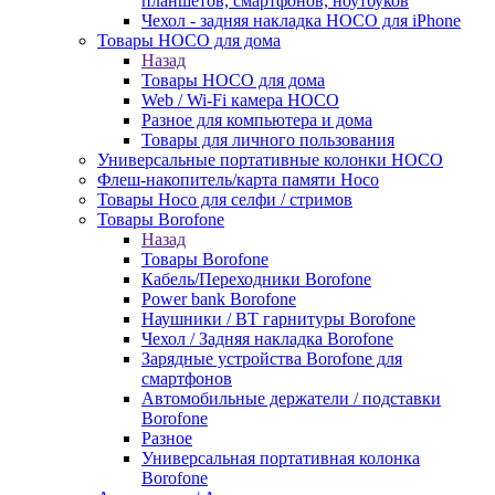
планшетов, смартфонов, ноутбуков
Чехол - задняя накладка HOCO для iPhone
Товары HOCO для дома
Назад
Товары HOCO для дома
Web / Wi-Fi камера HOCO
Разное для компьютера и дома
Товары для личного пользования
Универсальные портативные колонки HOCO
Флеш-накопитель/карта памяти Hoco
Товары Hoco для селфи / стримов
Товары Borofone
Назад
Товары Borofone
Кабель/Переходники Borofone
Power bank Borofone
Наушники / BT гарнитуры Borofone
Чехол / Задняя накладка Borofone
Зарядные устройства Borofone для
смартфонов
Автомобильные держатели / подставки
Borofone
Разное
Универсальная портативная колонка
Borofone