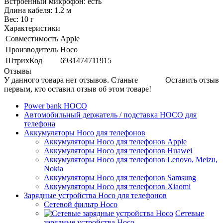
Встроенный микрофон: есть
Длина кабеля: 1.2 м
Вес: 10 г
Характеристики
Совместимость
Apple
Производитель
Hoco
ШтрихКод
6931474711915
Отзывы
У данного товара нет отзывов. Станьте
Оставить отзыв
первым, кто оставил отзыв об этом товаре!
Power bank HOCO
Автомобильный держатель / подставка HOCO для
телефона
Аккумуляторы Hoco для телефонов
Аккумуляторы Hoco для телефонов Apple
Аккумуляторы Hoco для телефонов Huawei
Аккумуляторы Hoco для телефонов Lenovo, Meizu,
Nokia
Аккумуляторы Hoco для телефонов Samsung
Аккумуляторы Hoco для телефонов Xiaomi
Зарядные устройства Hoco для телефонов
Сетевой фильтр Hoco
Сетевые
зарядные устройства Hoco