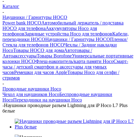
-
Каталог
-
Наушники / Гарнитуры HOCO
Power bank HOCO
Автомобильный держатель / подставка
HOCO для телефона
Аккумуляторы Hoco для
телефонов
Зарядные устройства Hoco для телефонов
Кабели,
переходники HOCO
Наушники / Гарнитуры HOCO
Пленки/
Стекла для телефонов HOCO
Чехлы / Задние накладки
Hoco
Товары HOCO для дома
Автотовары /
Автоаксессуары
Товары Borofone
Универсальные портативные
колонки HOCO
Флеш-накопитель/карта памяти Hoco
Смарт-
часы / детский смартфон и аксессуары для умных
часов
Ремешки для часов Apple
Товары Hoco для селфи /
стримов
-
Проводные наушники Hoco
Чехол для наушников Hoco
Беспроводные наушники
Hoco
Переходники на наушники Hoco
-
Наушники проводные разъем Lightning для iP Hoco L7 Plus
белые