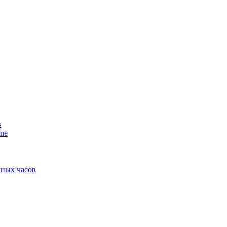
в
ne
мных часов