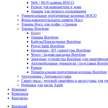
Web / Wi-Fi камера HOCO
Разное для компьютера и дома
Товары для личного пользования
Универсальные портативные колонки HOCO
Флеш-накопитель/карта памяти Hoco
Товары Hoco для селфи / стримов
Товары Borofone
Назад
Товары Borofone
Кабель/Переходники Borofone
Power bank Borofone
Наушники / BT гарнитуры Borofone
Чехол / Задняя накладка Borofone
Зарядные устройства Borofone для смартфоно
Автомобильные держатели / подставки Borofo
Разное
Универсальная портативная колонка Borofone
Автотовары / Автоаксессуары
Смарт-часы / детский смартфон и аксессуары для у
Ремешки для часов Apple
Новинки
Компания
Контакты
Корзина
0