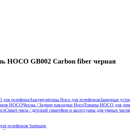
ль HOCO GB002 Carbon fiber черная
 для телефона
Аккумуляторы Hoco для телефонов
Зарядные устр
фонов HOCO
Чехлы / Задние накладки Hoco
Товары HOCO для дом
oco
Смарт-часы / детский смартфон и аксессуары для умных часов
для телефонов Samsung