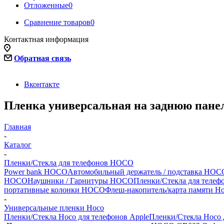
Отложенные
0
Сравнение товаров
0
Контактная информация
Обратная связь
Вконтакте
Пленка универсальная на заднюю пане
Главная
-
Каталог
-
Пленки/Стекла для телефонов HOCO
Power bank HOCO
Автомобильный держатель / подставка HOCO
HOCO
Наушники / Гарнитуры HOCO
Пленки/Стекла для теле
портативные колонки HOCO
Флеш-накопитель/карта памяти H
-
Универсальные пленки Hoco
Пленки/Стекла Hoco для телефонов Apple
Пленки/Стекла Hoco 