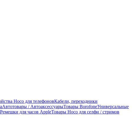
ойства Hoco для телефонов
Кабели, переходники
а
Автотовары / Автоаксессуары
Товары Borofone
Универсальные
Ремешки для часов Apple
Товары Hoco для селфи / стримов