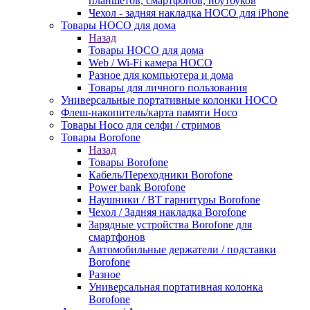
планшетов, смартфонов, ноутбуков
Чехол - задняя накладка HOCO для iPhone
Товары HOCO для дома
Назад
Товары HOCO для дома
Web / Wi-Fi камера HOCO
Разное для компьютера и дома
Товары для личного пользования
Универсальные портативные колонки HOCO
Флеш-накопитель/карта памяти Hoco
Товары Hoco для селфи / стримов
Товары Borofone
Назад
Товары Borofone
Кабель/Переходники Borofone
Power bank Borofone
Наушники / BT гарнитуры Borofone
Чехол / Задняя накладка Borofone
Зарядные устройства Borofone для
смартфонов
Автомобильные держатели / подставки
Borofone
Разное
Универсальная портативная колонка
Borofone