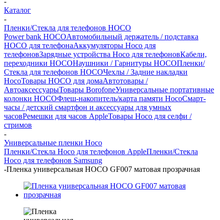
-
Каталог
-
Пленки/Стекла для телефонов HOCO
Power bank HOCO
Автомобильный держатель / подставка
HOCO для телефона
Аккумуляторы Hoco для
телефонов
Зарядные устройства Hoco для телефонов
Кабели,
переходники HOCO
Наушники / Гарнитуры HOCO
Пленки/
Стекла для телефонов HOCO
Чехлы / Задние накладки
Hoco
Товары HOCO для дома
Автотовары /
Автоаксессуары
Товары Borofone
Универсальные портативные
колонки HOCO
Флеш-накопитель/карта памяти Hoco
Смарт-
часы / детский смартфон и аксессуары для умных
часов
Ремешки для часов Apple
Товары Hoco для селфи /
стримов
-
Универсальные пленки Hoco
Пленки/Стекла Hoco для телефонов Apple
Пленки/Стекла
Hoco для телефонов Samsung
-
Пленка универсальная HOCO GF007 матовая прозрачная