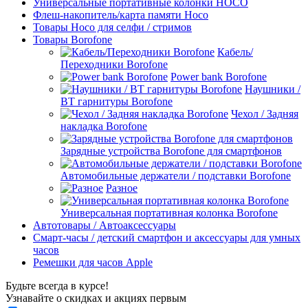
Универсальные портативные колонки HOCO
Флеш-накопитель/карта памяти Hoco
Товары Hoco для селфи / стримов
Товары Borofone
Кабель/
Переходники Borofone
Power bank Borofone
Наушники /
BT гарнитуры Borofone
Чехол / Задняя
накладка Borofone
Зарядные устройства Borofone для смартфонов
Автомобильные держатели / подставки Borofone
Разное
Универсальная портативная колонка Borofone
Автотовары / Автоаксессуары
Смарт-часы / детский смартфон и аксессуары для умных
часов
Ремешки для часов Apple
Будьте всегда в курсе!
Узнавайте о скидках и акциях первым