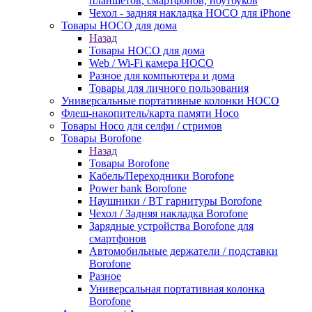
планшетов, смартфонов, ноутбуков
Чехол - задняя накладка HOCO для iPhone
Товары HOCO для дома
Назад
Товары HOCO для дома
Web / Wi-Fi камера HOCO
Разное для компьютера и дома
Товары для личного пользования
Универсальные портативные колонки HOCO
Флеш-накопитель/карта памяти Hoco
Товары Hoco для селфи / стримов
Товары Borofone
Назад
Товары Borofone
Кабель/Переходники Borofone
Power bank Borofone
Наушники / BT гарнитуры Borofone
Чехол / Задняя накладка Borofone
Зарядные устройства Borofone для
смартфонов
Автомобильные держатели / подставки
Borofone
Разное
Универсальная портативная колонка
Borofone