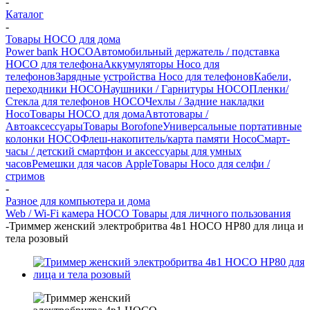
-
Каталог
-
Товары HOCO для дома
Power bank HOCO
Автомобильный держатель / подставка
HOCO для телефона
Аккумуляторы Hoco для
телефонов
Зарядные устройства Hoco для телефонов
Кабели,
переходники HOCO
Наушники / Гарнитуры HOCO
Пленки/
Стекла для телефонов HOCO
Чехлы / Задние накладки
Hoco
Товары HOCO для дома
Автотовары /
Автоаксессуары
Товары Borofone
Универсальные портативные
колонки HOCO
Флеш-накопитель/карта памяти Hoco
Смарт-
часы / детский смартфон и аксессуары для умных
часов
Ремешки для часов Apple
Товары Hoco для селфи /
стримов
-
Разное для компьютера и дома
Web / Wi-Fi камера HOCO
Товары для личного пользования
-
Триммер женский электробритва 4в1 HOCO HP80 для лица и
тела розовый