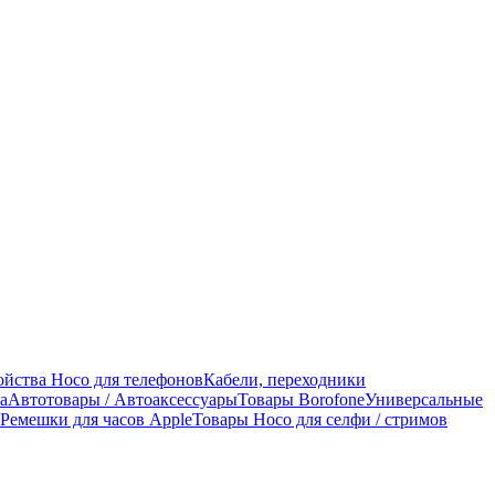
ойства Hoco для телефонов
Кабели, переходники
а
Автотовары / Автоаксессуары
Товары Borofone
Универсальные
Ремешки для часов Apple
Товары Hoco для селфи / стримов