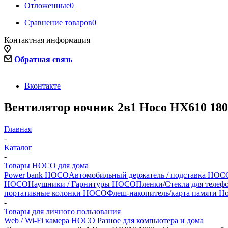
Отложенные
0
Сравнение товаров
0
Контактная информация
Обратная связь
Вконтакте
Вентилятор ночник 2в1 Hoco HX610 18
Главная
-
Каталог
-
Товары HOCO для дома
Power bank HOCO
Автомобильный держатель / подставка HOCO
HOCO
Наушники / Гарнитуры HOCO
Пленки/Стекла для теле
портативные колонки HOCO
Флеш-накопитель/карта памяти H
-
Товары для личного пользования
Web / Wi-Fi камера HOCO
Разное для компьютера и дома