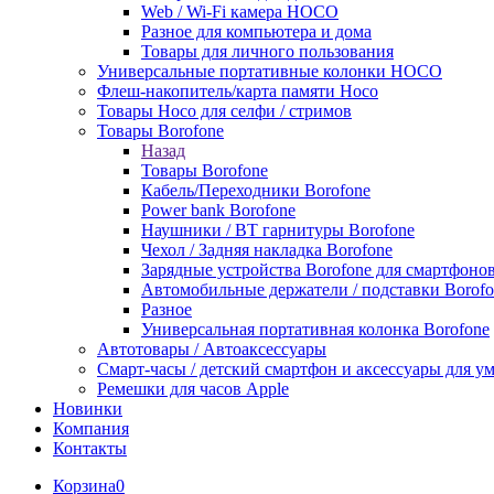
Web / Wi-Fi камера HOCO
Разное для компьютера и дома
Товары для личного пользования
Универсальные портативные колонки HOCO
Флеш-накопитель/карта памяти Hoco
Товары Hoco для селфи / стримов
Товары Borofone
Назад
Товары Borofone
Кабель/Переходники Borofone
Power bank Borofone
Наушники / BT гарнитуры Borofone
Чехол / Задняя накладка Borofone
Зарядные устройства Borofone для смартфоно
Автомобильные держатели / подставки Borofo
Разное
Универсальная портативная колонка Borofone
Автотовары / Автоаксессуары
Смарт-часы / детский смартфон и аксессуары для у
Ремешки для часов Apple
Новинки
Компания
Контакты
Корзина
0