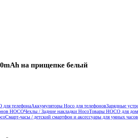
00mAh на прищепке белый
 для телефона
Аккумуляторы Hoco для телефонов
Зарядные устр
фонов HOCO
Чехлы / Задние накладки Hoco
Товары HOCO для дом
oco
Смарт-часы / детский смартфон и аксессуары для умных часов