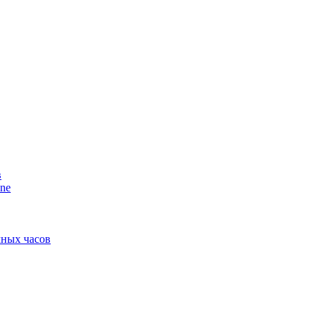
в
ne
мных часов