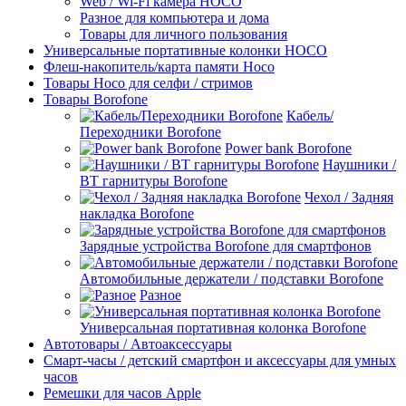
Web / Wi-Fi камера HOCO
Разное для компьютера и дома
Товары для личного пользования
Универсальные портативные колонки HOCO
Флеш-накопитель/карта памяти Hoco
Товары Hoco для селфи / стримов
Товары Borofone
Кабель/
Переходники Borofone
Power bank Borofone
Наушники /
BT гарнитуры Borofone
Чехол / Задняя
накладка Borofone
Зарядные устройства Borofone для смартфонов
Автомобильные держатели / подставки Borofone
Разное
Универсальная портативная колонка Borofone
Автотовары / Автоаксессуары
Смарт-часы / детский смартфон и аксессуары для умных
часов
Ремешки для часов Apple