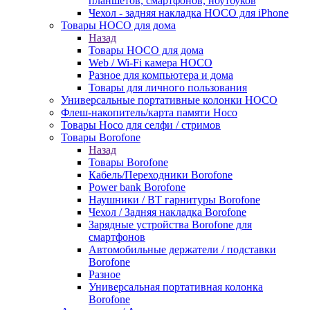
планшетов, смартфонов, ноутбуков
Чехол - задняя накладка HOCO для iPhone
Товары HOCO для дома
Назад
Товары HOCO для дома
Web / Wi-Fi камера HOCO
Разное для компьютера и дома
Товары для личного пользования
Универсальные портативные колонки HOCO
Флеш-накопитель/карта памяти Hoco
Товары Hoco для селфи / стримов
Товары Borofone
Назад
Товары Borofone
Кабель/Переходники Borofone
Power bank Borofone
Наушники / BT гарнитуры Borofone
Чехол / Задняя накладка Borofone
Зарядные устройства Borofone для
смартфонов
Автомобильные держатели / подставки
Borofone
Разное
Универсальная портативная колонка
Borofone