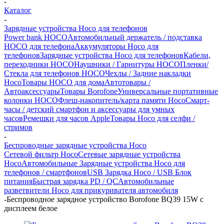
-
Каталог
-
Зарядные устройства Hoco для телефонов
Power bank HOCO
Автомобильный держатель / подставка
HOCO для телефона
Аккумуляторы Hoco для
телефонов
Зарядные устройства Hoco для телефонов
Кабели,
переходники HOCO
Наушники / Гарнитуры HOCO
Пленки/
Стекла для телефонов HOCO
Чехлы / Задние накладки
Hoco
Товары HOCO для дома
Автотовары /
Автоаксессуары
Товары Borofone
Универсальные портативные
колонки HOCO
Флеш-накопитель/карта памяти Hoco
Смарт-
часы / детский смартфон и аксессуары для умных
часов
Ремешки для часов Apple
Товары Hoco для селфи /
стримов
-
Беспроводные зарядные устройства Hoco
Сетевой фильтр Hoco
Сетевые зарядные устройства
Hoco
Автомобильные Зарядные устройства Hoco для
телефонов / смартфонов
USB Зарядка Hoco / USB Блок
питания
Быстрая зарядка PD / QC
Автомобильные
разветвители Hoco для прикуривателя автомобиля
-
Беспроводное зарядное устройство Borofone BQ39 15W с
дисплеем белое